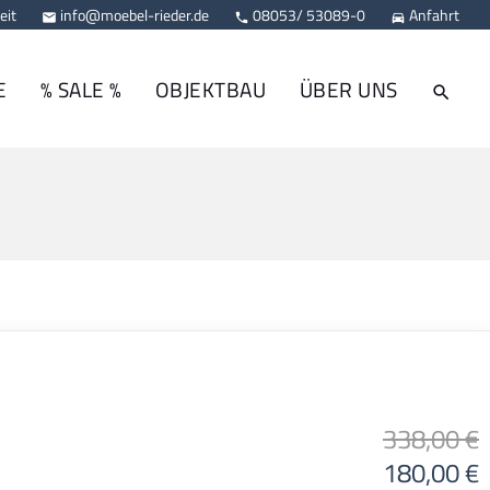
eit
info@moebel-rieder.de
08053/ 53089-0
Anfahrt



E
% SALE %
OBJEKTBAU
ÜBER UNS
338,00 €
180,00 €