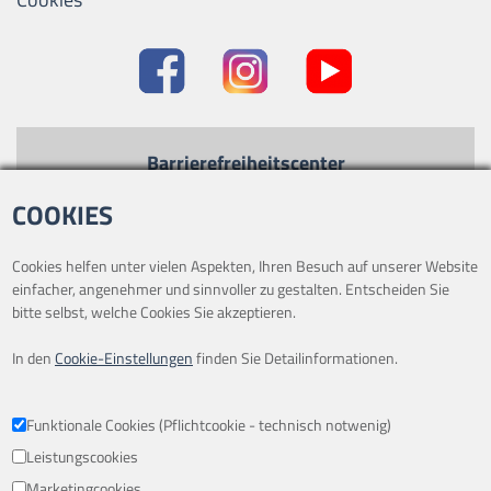
Barrierefreiheitscenter
Kontrastmodus
-
Standard
COOKIES
Text vergrößern
-
Text verkleinern
Cookies helfen unter vielen Aspekten, Ihren Besuch auf unserer Website
einfacher, angenehmer und sinnvoller zu gestalten. Entscheiden Sie
bitte selbst, welche Cookies Sie akzeptieren.
In den
Cookie-Einstellungen
finden Sie Detailinformationen.
ÖFFNUNGSZEITEN
Mo. - Fr.: 09.00 - 18.00 Uhr
Funktionale Cookies (Pflichtcookie - technisch notwenig)
Sa: 09.00 – 16.00 Uhr
Leistungscookies
Marketingcookies